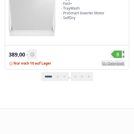
Fast+
TrayWash
ProSmart Inverter Motor
SelfDry
389,00
€
Nur noch 10 auf Lager
EU-Datenblatt
…