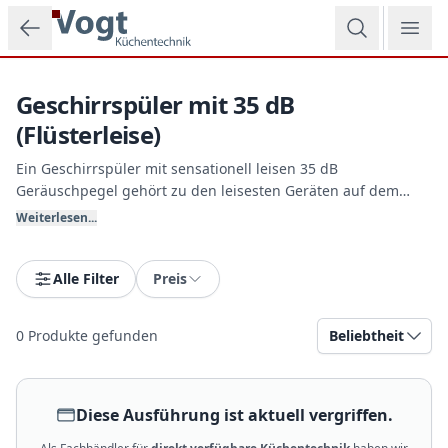
Zum Hauptinhalt springen
Geschirrspüler mit 35 dB
(Flüsterleise)
Ein Geschirrspüler mit sensationell leisen 35 dB
Geräuschpegel gehört zu den leisesten Geräten auf dem
Markt. Er ist im Betrieb praktisch unhörbar – ideal für
Weiterlesen...
moderne, offen gestaltete Wohnküchen oder für den Betrieb
in den späten Abendstunden. Bei Vogt Küchentechnik
erhalten Sie diese High-End-Modelle mit exzellenter
Alle Filter
Preis
Spezialdämpfung.
0
Produkte gefunden
Beliebtheit
Diese Ausführung ist aktuell vergriffen.