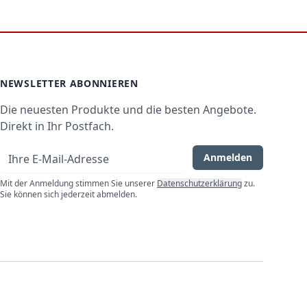
r. Das ist praktisch, um Restlaufzeit und
der weiße Front. Ideal, wenn Sie eine bestehende
NEWSLETTER ABONNIEREN
Die neuesten Produkte und die besten Angebote.
Direkt in Ihr Postfach.
der Küchenzeile stehen. Ideal für
E-Mail-Adresse
Anmelden
Mit der Anmeldung stimmen Sie unserer
Datenschutzerklärung
zu.
Sie können sich jederzeit abmelden.
is 14 Maßgedecke.
igen diese „Slimline“-Geräte 9 bis 10
statt 81 cm), die noch mehr Platz im Innenraum