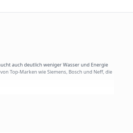
aucht auch deutlich weniger Wasser und Energie
 von Top-Marken wie Siemens, Bosch und Neff, die
:
e. Perfekt für moderne, grifflose Küchen, da die
t den Status an.