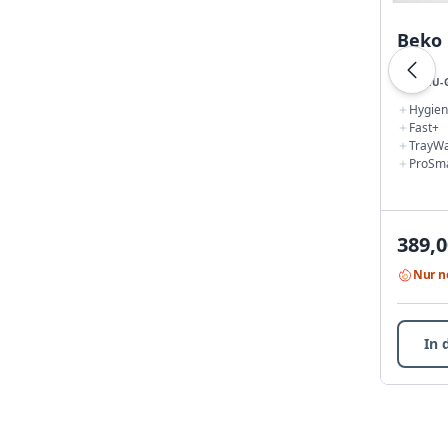
Beko
EINBAU-
Hygien
Fast+
TrayW
ProSma
389,0
Nur n
In 