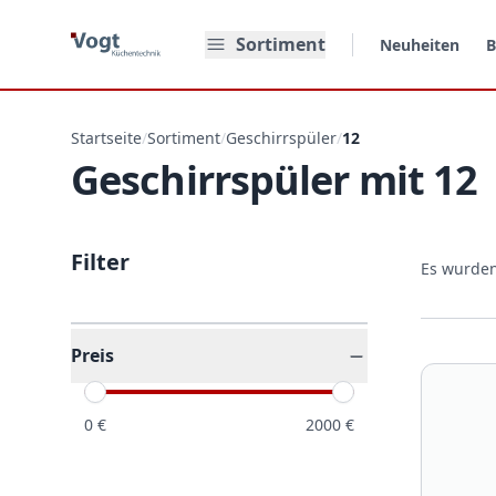
Zum Hauptinhalt springen
Sortiment
Neuheiten
B
Startseite
/
Sortiment
/
Geschirrspüler
/
12
Geschirrspüler mit 12
Filter
Es wurde
Preis
0
€
2000
€