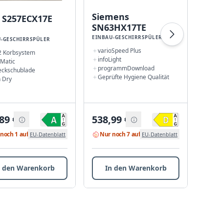
Siemens
Si
 S257ECX17E
SN63HX17TE
SN
EINBAU-GESCHIRRSPÜLER
EINB
-GESCHIRRSPÜLER
varioSpeed Plus
var
 2 Korbsystem
infoLight
sma
 Matic
programmDownload
fle
eckschublade
Geprüfte Hygiene Qualität
inf
 Dry
89
€
538,99
€
627
noch 1 auf Lager
Nur noch 7 auf Lager
Nu
EU-Datenblatt
EU-Datenblatt
n den Warenkorb
In den Warenkorb