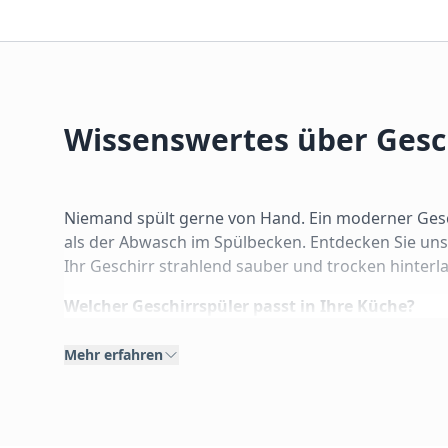
Wissenswertes über Gesc
Niemand spült gerne von Hand. Ein moderner Gesch
als der Abwasch im Spülbecken. Entdecken Sie uns
Ihr Geschirr strahlend sauber und trocken hinterl
Welcher Geschirrspüler passt in Ihre Küche?
Die Wahl des richtigen Modells hängt primär von I
Mehr erfahren
1. Vollintegrierbare Geschirrspüler
Diese Geräte verschwinden komplett hinter Ihrer K
Optik nicht durch ein Display unterbrochen wird. E