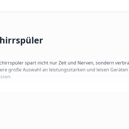
hirrspüler
irrspüler spart nicht nur Zeit und Nerven, sondern verbr
ere große Auswahl an leistungsstarken und leisen Geräten
assen.
hrer Küchensituation ab. Wir unterscheiden vier Bauformen
üchenfront. Das Bedienfeld liegt unsichtbar auf der Türkant
in Lichtsignal auf dem Boden (TimeLight/InfoLight) zeigt of