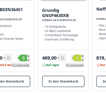
Neff
 BDIN36451
Grundig
GNSP4630XB
EINBAU
GESCHIRRSPÜLER
EINBAU-GESCHIRRSPÜLER
Flex
eIntense
16 Maßgedecke
Rack
42 dB(A) Lautstärke
Best
ash
CornerWash Technologie
Open
rt Inverter Motor
Doormatic Türöffnung
0
€
469,00
€
819,
och 9 auf Lager
Auf Lager
Nur 
EU-Datenblatt
EU-Datenblatt
den Warenkorb
In den Warenkorb
I