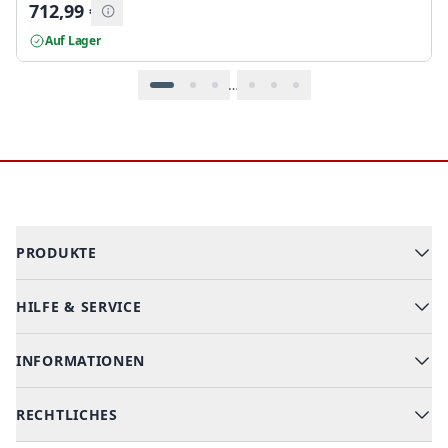
712,99
€
Auf Lager
…
Footer
PRODUKTE
HILFE & SERVICE
Alle Kategorien
Geschirrspüler
INFORMATIONEN
Hilfe & FAQ
Kochen & Backen
Versand & Lieferung
RECHTLICHES
Kühlen & Gefrieren
Über uns
Kundendienste