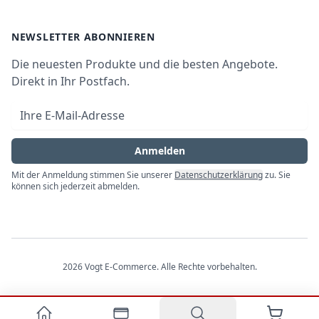
Waschen & Trocknen
Ratgeber
Bezahlmöglichkeiten
AGB
Newsletter
NEWSLETTER ABONNIEREN
Datenschutz
Die neuesten Produkte und die besten Angebote.
Widerrufsrecht
Direkt in Ihr Postfach.
Vertrag widerrufen
E-Mail-Adresse
Impressum
Anmelden
Mit der Anmeldung stimmen Sie unserer
Datenschutzerklärung
zu. Sie
können sich jederzeit abmelden.
2026
Vogt E-Commerce
. Alle Rechte vorbehalten.