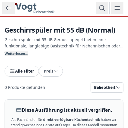
Zum Hauptinhalt springen
Geschirrspüler mit 55 dB (Normal)
Geschirrspüler mit 55 dB Geräuschpegel bieten eine
funktionale, langlebige Basistechnik für Nebennischen oder
Ferienhäuser. Diese robusten Geräte überzeugen durch sehr
Weiterlesen...
geringe Anschaffungskosten bei absolut zuverlässiger
Reinigungsleistung. Bei Vogt Küchentechnik erhalten Sie
solide Markenqualität.
Alle Filter
Preis
0
Produkte gefunden
Beliebtheit
Diese Ausführung ist aktuell vergriffen.
Als Fachhändler für
direkt verfügbare Küchentechnik
haben wir
ständig wechselnde Geräte auf Lager. Da dieses Modell momentan