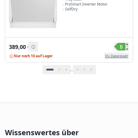
ProSmart Inverter Motor
SelfDry
389,00
€
Nur noch 10 auf Lager
EU-Datenblatt
…
Wissenswertes über