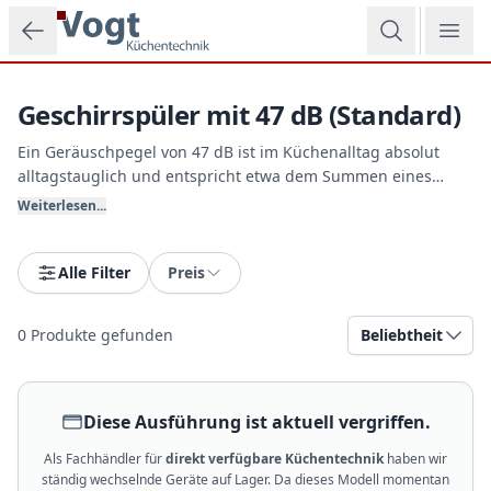
Zum Hauptinhalt springen
Geschirrspüler mit 47 dB (Standard)
Ein Geräuschpegel von 47 dB ist im Küchenalltag absolut
alltagstauglich und entspricht etwa dem Summen eines
klassischen Kühlschranks. Diese Einstiegsgeräte bieten
Weiterlesen...
solide Basisfunktionen und einen unschlagbar günstigen
Anschaffungspreis. Vogt Küchentechnik berät Sie gern zu
den verschiedenen Modellen.
Alle Filter
Preis
0
Produkte gefunden
Beliebtheit
Diese Ausführung ist aktuell vergriffen.
Als Fachhändler für
direkt verfügbare Küchentechnik
haben wir
ständig wechselnde Geräte auf Lager. Da dieses Modell momentan