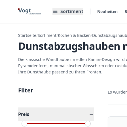
Zum Hauptinhalt springen
Sortiment
Neuheiten
B
Startseite
/
Sortiment
/
Kochen & Backen
/
Dunstabzugshau
Dunstabzugshauben m
Die klassische Wandhaube im edlen Kamin-Design wird d
Pyramidenform, minimalistischer Glasschirm oder rustik
Ihre Dunsthaube passend zu Ihren Fronten.
Filter
Es wurde
Preis