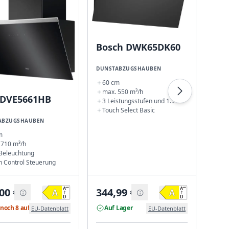
Nef
DUNS
60
Bosch DWK65DK60
max
3 L
Int
LED
DUNSTABZUGSHAUBEN
60 cm
max. 550 m³/h
 DVE5661HB
3 Leistungsstufen und 1
Intensivstufe
Touch Select Basic
ABZUGSHAUBEN
m
 710 m³/h
Beleuchtung
h Control Steuerung
00
€
344,99
€
324
noch 8 auf Lager
Auf Lager
Nu
EU-Datenblatt
EU-Datenblatt