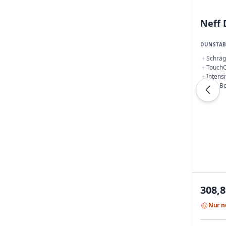
Neff 
DUNSTA
Schräg
TouchC
Intensi
Rücksc
LED-Be
308,8
Nur n