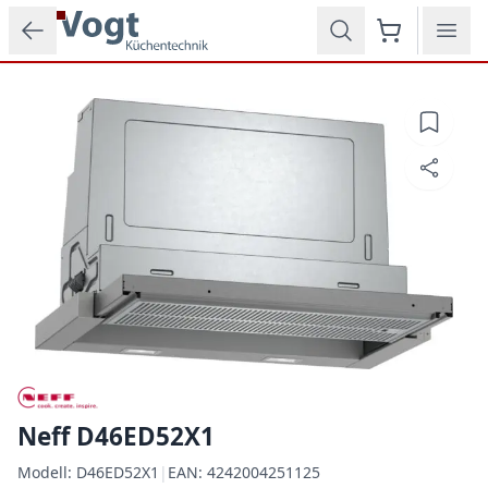
Zum Hauptinhalt springen
Neff D46ED52X1
Modell:
Modell:
D46ED52X1
|
EAN:
4242004251125
EAN: