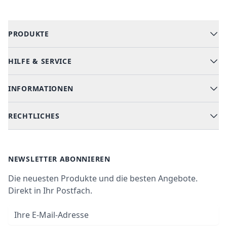
PRODUKTE
HILFE & SERVICE
Alle Kategorien
Geschirrspüler
INFORMATIONEN
Hilfe & FAQ
Kochen & Backen
Versand & Lieferung
RECHTLICHES
Kühlen & Gefrieren
Über uns
Kundendienste
Waschen & Trocknen
Ratgeber
Bezahlmöglichkeiten
AGB
Newsletter
NEWSLETTER ABONNIEREN
Datenschutz
Die neuesten Produkte und die besten Angebote.
Widerrufsrecht
Direkt in Ihr Postfach.
Vertrag widerrufen
E-Mail-Adresse
Impressum