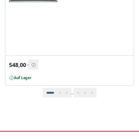
548,00
€
Auf Lager
…
Footer