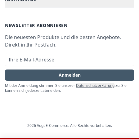
Kundendienste
Waschen & Trocknen
Ratgeber
Bezahlmöglichkeiten
AGB
Newsletter
NEWSLETTER ABONNIEREN
Datenschutz
Die neuesten Produkte und die besten Angebote.
Widerrufsrecht
Direkt in Ihr Postfach.
Vertrag widerrufen
E-Mail-Adresse
Impressum
Anmelden
Mit der Anmeldung stimmen Sie unserer
Datenschutzerklärung
zu. Sie
können sich jederzeit abmelden.
2026
Vogt E-Commerce
. Alle Rechte vorbehalten.