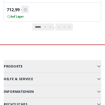
712,99
€
Auf Lager
…
Footer
PRODUKTE
HILFE & SERVICE
Alle Kategorien
Geschirrspüler
INFORMATIONEN
Hilfe & FAQ
Kochen & Backen
Versand & Lieferung
RECHTLICHES
Kühlen & Gefrieren
Über uns