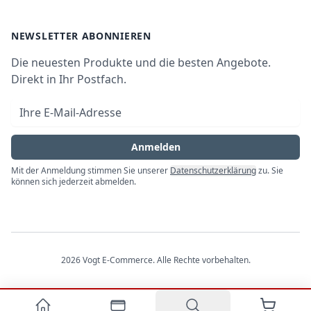
Waschen & Trocknen
Ratgeber
Bezahlmöglichkeiten
AGB
Newsletter
NEWSLETTER ABONNIEREN
Datenschutz
Die neuesten Produkte und die besten Angebote.
Widerrufsrecht
Direkt in Ihr Postfach.
Vertrag widerrufen
E-Mail-Adresse
Impressum
Anmelden
Mit der Anmeldung stimmen Sie unserer
Datenschutzerklärung
zu. Sie
können sich jederzeit abmelden.
2026
Vogt E-Commerce
. Alle Rechte vorbehalten.