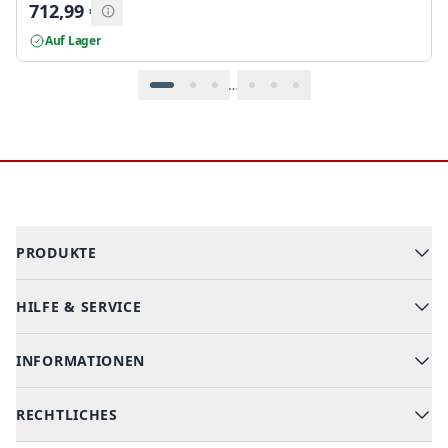
712,99
€
Auf Lager
…
Footer
PRODUKTE
HILFE & SERVICE
Alle Kategorien
Geschirrspüler
INFORMATIONEN
Hilfe & FAQ
Kochen & Backen
Versand & Lieferung
RECHTLICHES
Kühlen & Gefrieren
Über uns
Kundendienste