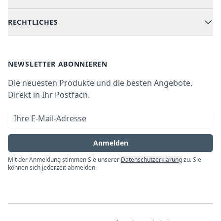
Kochen & Backen
Versand & Lieferung
RECHTLICHES
Kühlen & Gefrieren
Über uns
Kundendienste
Waschen & Trocknen
Ratgeber
Bezahlmöglichkeiten
AGB
Newsletter
NEWSLETTER ABONNIEREN
Datenschutz
Die neuesten Produkte und die besten Angebote.
Widerrufsrecht
Direkt in Ihr Postfach.
Vertrag widerrufen
E-Mail-Adresse
Impressum
Anmelden
Mit der Anmeldung stimmen Sie unserer
Datenschutzerklärung
zu. Sie
können sich jederzeit abmelden.