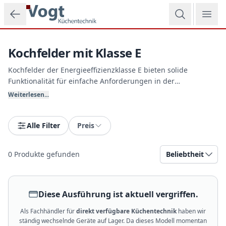
Zum Hauptinhalt springen
Kochfelder mit Klasse E
Kochfelder der Energieeffizienzklasse E bieten solide
Funktionalität für einfache Anforderungen in der
Erstausstattung oder in Garten- und Büroküchen. Diese
Weiterlesen...
robusten Geräte konzentrieren sich voll auf die wesentlichen
Kochzonen und überzeugen durch sehr geringe
Anschaffungskosten bei Vogt Küchentechnik.
Alle Filter
Preis
0
Produkte gefunden
Beliebtheit
Diese Ausführung ist aktuell vergriffen.
Als Fachhändler für
direkt verfügbare Küchentechnik
haben wir
ständig wechselnde Geräte auf Lager. Da dieses Modell momentan