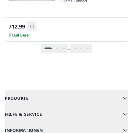
Home Connect
712,99
€
Auf Lager
…
Footer
PRODUKTE
HILFE & SERVICE
Alle Kategorien
Geschirrspüler
INFORMATIONEN
Hilfe & FAQ