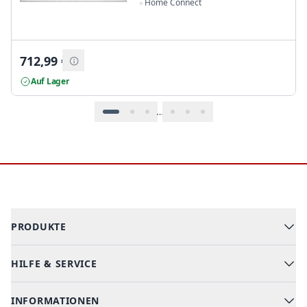
Home Connect
712,99
€
Auf Lager
…
Footer
PRODUKTE
HILFE & SERVICE
Alle Kategorien
Geschirrspüler
INFORMATIONEN
Hilfe & FAQ