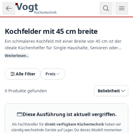
Zum Hauptinhalt springen
Kochfelder mit 45 cm breite
Ein schmaleres Kochfeld mit einer Breite von 45 cm ist der
ideale Küchenhelfer für Single-Haushalte, Senioren oder
kompakte Küchenzeilen. Trotz des schmalen Formats bieten
Weiterlesen...
diese Platzwunder modernste Technik, flexible
Induktionszonen und hocheffiziente Leistungsstufen bei Vogt
Küchentechnik.
Alle Filter
Preis
0
Produkte gefunden
Beliebtheit
Diese Ausführung ist aktuell vergriffen.
Als Fachhändler für
direkt verfügbare Küchentechnik
haben wir
ständig wechselnde Geräte auf Lager. Da dieses Modell momentan