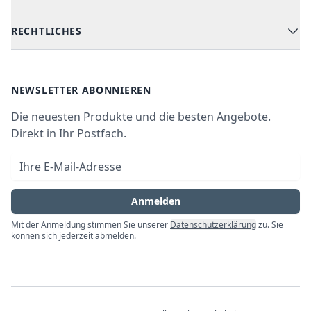
Kochen & Backen
Versand & Lieferung
RECHTLICHES
Kühlen & Gefrieren
Über uns
Kundendienste
Waschen & Trocknen
Ratgeber
Bezahlmöglichkeiten
AGB
Newsletter
NEWSLETTER ABONNIEREN
Datenschutz
Die neuesten Produkte und die besten Angebote.
Widerrufsrecht
Direkt in Ihr Postfach.
Vertrag widerrufen
E-Mail-Adresse
Impressum
Anmelden
Mit der Anmeldung stimmen Sie unserer
Datenschutzerklärung
zu. Sie
können sich jederzeit abmelden.