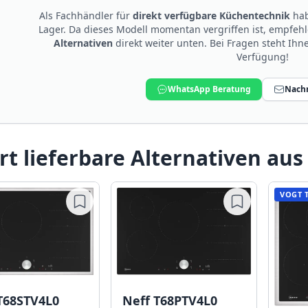
Als Fachhändler für
direkt verfügbare Küchentechnik
hab
Lager. Da dieses Modell momentan vergriffen ist, empfeh
Alternativen
direkt weiter unten. Bei Fragen steht Ih
Verfügung!
WhatsApp Beratung
Nachr
rt lieferbare Alternativen aus
VOGT 
Neff T68PTV4L0
T68STV4L0