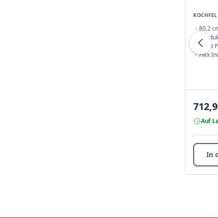
KOCHFEL
80,2 c
5 Indu
Twist 
Flex In
712,9
Auf L
In 