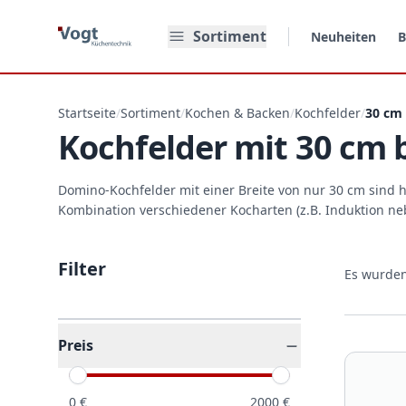
Zum Hauptinhalt springen
Sortiment
Neuheiten
B
Startseite
/
Sortiment
/
Kochen & Backen
/
Kochfelder
/
30 cm 
Kochfelder mit 30 cm 
Domino-Kochfelder mit einer Breite von nur 30 cm sind 
Kombination verschiedener Kocharten (z.B. Induktion neb
Filter
Es wurde
Preis
0
€
2000
€