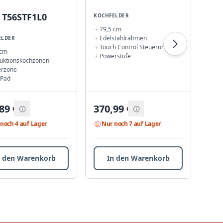
 T56STF1L0
KOCHFELDER
AE
79,5 cm
Edelstahlrahmen
ELDER
KOCH
Touch Control Steuerung
 cm
57,
Powerstufe
duktionskochzonen
Zwe
erzone
Brä
tPad
Ti
89
€
370,99
€
307
noch 4 auf Lager
Nur noch 7 auf Lager
Nu
n den Warenkorb
In den Warenkorb