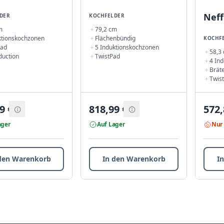
Neff
KOCHFELDER
DER
79,2 cm
m
Flächenbündig
ktionskochzonen
KOCHF
5 Induktionskochzonen
Pad
58,3
TwistPad
duction
4 In
Brät
Twis
9
€
818,99
€
572,
ager
Auf Lager
Nur 
den Warenkorb
In den Warenkorb
I