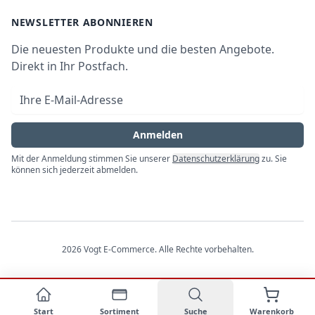
Bezahlmöglichkeiten
AGB
Newsletter
NEWSLETTER ABONNIEREN
Datenschutz
Die neuesten Produkte und die besten Angebote.
Widerrufsrecht
Direkt in Ihr Postfach.
Vertrag widerrufen
E-Mail-Adresse
Impressum
Anmelden
Mit der Anmeldung stimmen Sie unserer
Datenschutzerklärung
zu. Sie
können sich jederzeit abmelden.
2026
Vogt E-Commerce
. Alle Rechte vorbehalten.
Start
Sortiment
Suche
Warenkorb