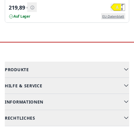
219,89
€
Auf Lager
EU-Datenblatt
Footer
PRODUKTE
HILFE & SERVICE
Alle Kategorien
Geschirrspüler
INFORMATIONEN
Hilfe & FAQ
Kochen & Backen
Versand & Lieferung
RECHTLICHES
Kühlen & Gefrieren
Über uns
Kundendienste
Waschen & Trocknen
Ratgeber