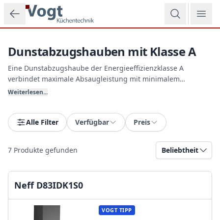
Zum Hauptinhalt springen
Dunstabzugshauben mit Klasse A
Eine Dunstabzugshaube der Energieeffizienzklasse A
verbindet maximale Absaugleistung mit minimalem
Energieverbrauch. Durch den Einsatz sparsamer LED-
Weiterlesen...
Lichttechnik und hochentwickelter Motoren sparen Sie im
Alltag bares Geld und schonen die Umwelt. Vogt
Küchentechnik zeigt Ihnen gern die hocheffizienten
Alle Filter
Verfügbar
Preis
Markenmodelle.
7
Produkte gefunden
Beliebtheit
Neff D83IDK1S0
VOGT TIPP