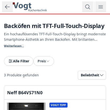
Zum Hauptinhalt springen
Backöfen mit TFT-Full-Touch-Display
Ein hochauflösendes TFT-Full-Touch-Display bringt modernste
Smartphone-Ästhetik an Ihren Backofen. Mit brillanten
Farben, hochauflösenden Abbildungen und einer intuitiven
Weiterlesen...
Menüführung per Fingertipp steuern Sie
Automatikprogramme und Heizarten spielend leicht. Vogt
Küchentechnik empfiehlt diese Display-
Alle Filter
Preis
EnergieeffizienzEnergieeffizienzklasse für höchsten Komfort.
3
Produkte gefunden
Beliebtheit
Neff B64VS71N0
VOGT TIPP