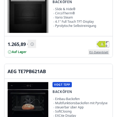
BACKÖFEN
Slide & Hide®
CircoTherm®
Vario Steam
4.1" Full Touch TFT-Display
Pyrolytische Selbstreinigung
1.265,89
€
Auf Lager
EU-Datenblatt
AEG TE7PB621AB
VOGT TIPP
BACKÖFEN
Einbau-Backofen
Multifunktionsbackofen mit Pyrolyse
steuerbar über App
SoftClosing
EXCite Display