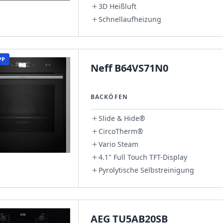
3D Heißluft
Schnellaufheizung
PP
Neff B64VS71N0
BACKÖFEN
Slide & Hide®
CircoTherm®
Vario Steam
4.1" Full Touch TFT-Display
Pyrolytische Selbstreinigung
AEG TU5AB20SB