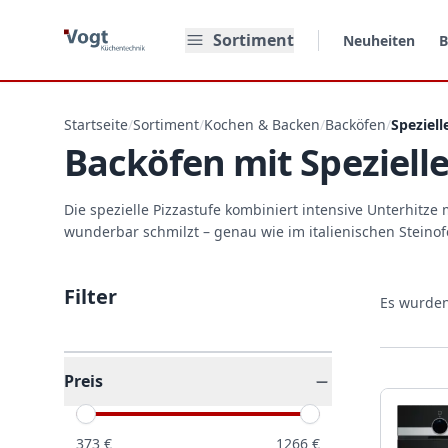
Zum Hauptinhalt springen
Sortiment
Neuheiten
B
Startseite
/
Sortiment
/
Kochen & Backen
/
Backöfen
/
Speziell
Backöfen mit Spezielle
Die spezielle Pizzastufe kombiniert intensive Unterhitz
wunderbar schmilzt – genau wie im italienischen Steinof
Filter
Es wurde
Preis
373
€
1266
€