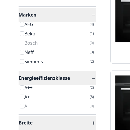
Marken
AEG
(
4
)
Beko
(
1
)
Bosch
(
0
)
Neff
(
3
)
Siemens
(
2
)
Energieeffizienzklasse
A++
(
2
)
A+
(
8
)
A
(
0
)
Breite