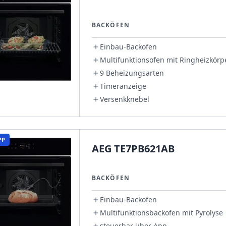
BACKÖFEN
Einbau-Backofen
Multifunktionsofen mit Ringheizkörp
9 Beheizungsarten
Timeranzeige
Versenkknebel
PP
AEG TE7PB621AB
BACKÖFEN
Einbau-Backofen
Multifunktionsbackofen mit Pyrolyse
steuerbar über App