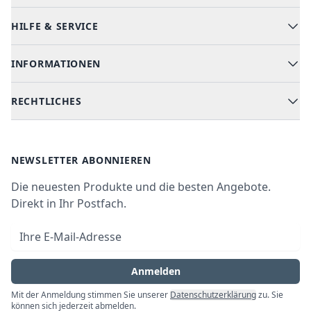
HILFE & SERVICE
Alle Kategorien
Geschirrspüler
INFORMATIONEN
Hilfe & FAQ
Kochen & Backen
Versand & Lieferung
RECHTLICHES
Kühlen & Gefrieren
Über uns
Kundendienste
Waschen & Trocknen
Ratgeber
Bezahlmöglichkeiten
AGB
Newsletter
NEWSLETTER ABONNIEREN
Datenschutz
Die neuesten Produkte und die besten Angebote.
Widerrufsrecht
Direkt in Ihr Postfach.
Vertrag widerrufen
E-Mail-Adresse
Impressum
Anmelden
Mit der Anmeldung stimmen Sie unserer
Datenschutzerklärung
zu. Sie
können sich jederzeit abmelden.