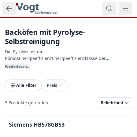
Zum Hauptinhalt springen
Backöfen mit Pyrolyse-
Selbstreinigung
Die Pyrolyse ist die
KönigsEnergieeffizienzEnergieeffizienzklasse der
Backofenreinigung. Bei Temperaturen von fast 500 °C werden
Weiterlesen...
alle Fett- und Schmutzrückstände im Garraum
vollautomatisch zu feiner Asche verbrannt, die Sie nach dem
Abkühlen einfach mit einem feuchten Tuch auswischen. Vogt
Alle Filter
Preis
Küchentechnik empfiehlt diese extrem zeitsparende
Technologie.
5
Produkte gefunden
Beliebtheit
Siemens HB578GBS3