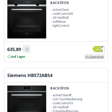
BACKÖFEN
activeClean
cookControl30
3D Heißluft
softMove
lightControl
635,89
€
Auf Lager
EU-Datenblatt
Siemens HB572ABS4
BACKÖFEN
activeClean®
LED-Touchbedienung
cookControl10
3D Heißluft
Schnellaufheizung