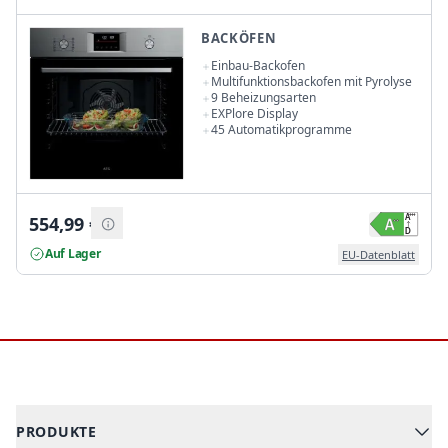
BACKÖFEN
Einbau-Backofen
Multifunktionsbackofen mit Pyrolyse
9 Beheizungsarten
EXPlore Display
45 Automatikprogramme
554,99
€
Auf Lager
EU-Datenblatt
Footer
PRODUKTE