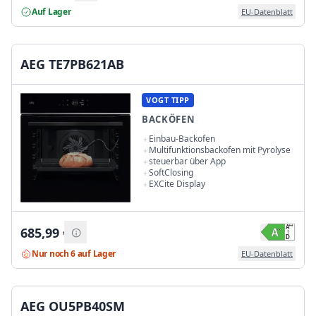
Auf Lager
EU-Datenblatt
AEG TE7PB621AB
VOGT TIPP
BACKÖFEN
Einbau-Backofen
Multifunktionsbackofen mit Pyrolyse
steuerbar über App
SoftClosing
EXCite Display
685,99
€
Nur noch 6 auf Lager
EU-Datenblatt
AEG OU5PB40SM