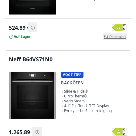
524,89
€
Auf Lager
EU-Datenblatt
Neff B64VS71N0
VOGT TIPP
BACKÖFEN
Slide & Hide®
CircoTherm®
Vario Steam
4.1" Full Touch TFT-Display
Pyrolytische Selbstreinigung
1.265,89
€