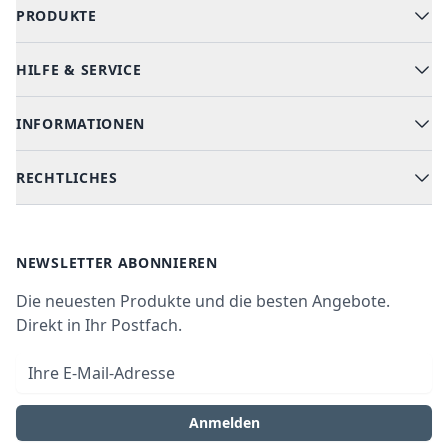
PRODUKTE
HILFE & SERVICE
Alle Kategorien
Geschirrspüler
INFORMATIONEN
Hilfe & FAQ
Kochen & Backen
Versand & Lieferung
RECHTLICHES
Kühlen & Gefrieren
Über uns
Kundendienste
Waschen & Trocknen
Ratgeber
Bezahlmöglichkeiten
AGB
Newsletter
NEWSLETTER ABONNIEREN
Datenschutz
Die neuesten Produkte und die besten Angebote.
Widerrufsrecht
Direkt in Ihr Postfach.
Vertrag widerrufen
E-Mail-Adresse
Impressum
Anmelden