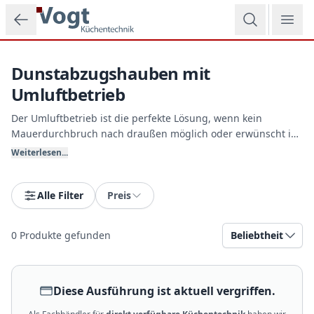
Zum Hauptinhalt springen
Dunstabzugshauben mit
Umluftbetrieb
Der Umluftbetrieb ist die perfekte Lösung, wenn kein
Mauerdurchbruch nach draußen möglich oder erwünscht ist
(z.B. in Passivhäusern oder Mietwohnungen). Die Luft wird
Weiterlesen...
durch Metall-Fettfilter und hocheffiziente Aktivkohlefilter von
Gerüchen befreit und anschließend gereinigt zurück in den
Raum geleitet. Vogt Küchentechnik zeigt Ihnen die
Alle Filter
Preis
modernsten Filtersysteme.
0
Produkte gefunden
Beliebtheit
Diese Ausführung ist aktuell vergriffen.