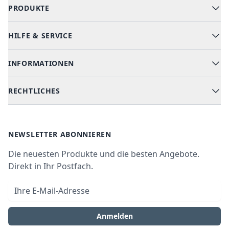
PRODUKTE
HILFE & SERVICE
Alle Kategorien
Geschirrspüler
INFORMATIONEN
Hilfe & FAQ
Kochen & Backen
Versand & Lieferung
RECHTLICHES
Kühlen & Gefrieren
Über uns
Kundendienste
Waschen & Trocknen
Ratgeber
Bezahlmöglichkeiten
AGB
Newsletter
NEWSLETTER ABONNIEREN
Datenschutz
Die neuesten Produkte und die besten Angebote.
Widerrufsrecht
Direkt in Ihr Postfach.
Vertrag widerrufen
E-Mail-Adresse
Impressum
Anmelden