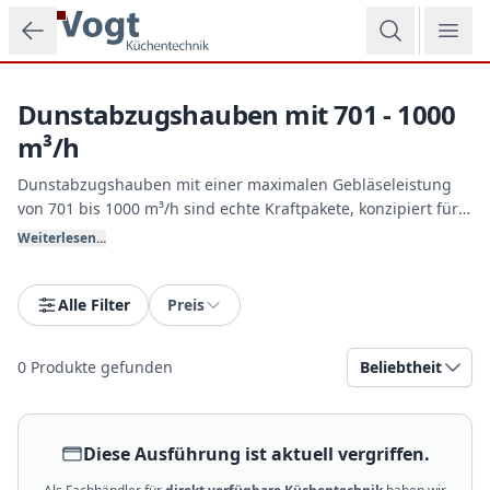
Zum Hauptinhalt springen
Dunstabzugshauben mit 701 - 1000
m³/h
Dunstabzugshauben mit einer maximalen Gebläseleistung
von 701 bis 1000 m³/h sind echte Kraftpakete, konzipiert für
weitläufige offene Küchen, Kochinseln oder intensive
Weiterlesen...
Kochgewohnheiten wie scharfes Anbraten und Wok-Gerichte.
Sie saugen Dampf und Fett auch auf größerer Distanz sicher
ab. Vogt Küchentechnik plant Ihren optimalen Abzug.
Alle Filter
Preis
0
Produkte gefunden
Beliebtheit
Diese Ausführung ist aktuell vergriffen.