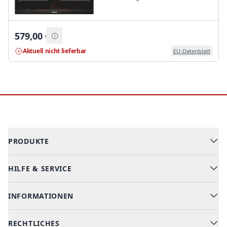
579,00
€
Aktuell nicht lieferbar
EU-Datenblatt
Footer
PRODUKTE
HILFE & SERVICE
Alle Kategorien
Geschirrspüler
INFORMATIONEN
Hilfe & FAQ
Kochen & Backen
Versand & Lieferung
RECHTLICHES
Kühlen & Gefrieren
Über uns