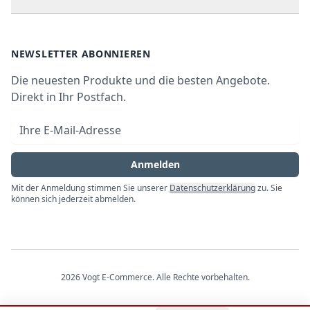
Kundendienste
Waschen & Trocknen
Ratgeber
Bezahlmöglichkeiten
AGB
Newsletter
NEWSLETTER ABONNIEREN
Datenschutz
Die neuesten Produkte und die besten Angebote.
Widerrufsrecht
Direkt in Ihr Postfach.
Vertrag widerrufen
E-Mail-Adresse
Impressum
Anmelden
Mit der Anmeldung stimmen Sie unserer
Datenschutzerklärung
zu. Sie
können sich jederzeit abmelden.
2026
Vogt E-Commerce
. Alle Rechte vorbehalten.