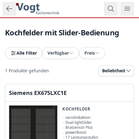
Zum Hauptinhalt springen
Kochfelder mit Slider-Bedienung
Alle Filter
Verfügbar
Preis
1
Produkte gefunden
Beliebtheit
Siemens EX675LXC1E
KOCHFELDER
varioInduktion
Dual lightSlider
Bratsensor Plus
powerBoost
17 Leistungsstufen