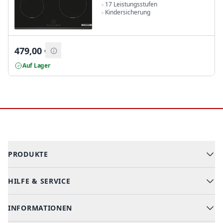
17 Leistungsstufen
Kindersicherung
479,00
€
Auf Lager
Footer
PRODUKTE
HILFE & SERVICE
Alle Kategorien
Geschirrspüler
INFORMATIONEN
Hilfe & FAQ
Kochen & Backen