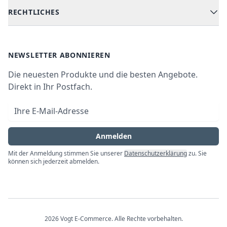
Versand & Lieferung
RECHTLICHES
Kühlen & Gefrieren
Über uns
Kundendienste
Waschen & Trocknen
Ratgeber
Bezahlmöglichkeiten
AGB
Newsletter
NEWSLETTER ABONNIEREN
Datenschutz
Die neuesten Produkte und die besten Angebote.
Widerrufsrecht
Direkt in Ihr Postfach.
Vertrag widerrufen
E-Mail-Adresse
Impressum
Anmelden
Mit der Anmeldung stimmen Sie unserer
Datenschutzerklärung
zu. Sie
können sich jederzeit abmelden.
2026
Vogt E-Commerce
. Alle Rechte vorbehalten.