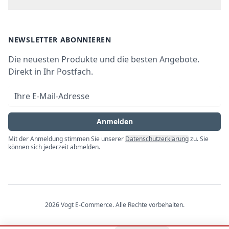
Kundendienste
Waschen & Trocknen
Ratgeber
Bezahlmöglichkeiten
AGB
Newsletter
NEWSLETTER ABONNIEREN
Datenschutz
Die neuesten Produkte und die besten Angebote.
Widerrufsrecht
Direkt in Ihr Postfach.
Vertrag widerrufen
E-Mail-Adresse
Impressum
Anmelden
Mit der Anmeldung stimmen Sie unserer
Datenschutzerklärung
zu. Sie
können sich jederzeit abmelden.
2026
Vogt E-Commerce
. Alle Rechte vorbehalten.