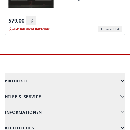
579,00
€
Aktuell nicht lieferbar
EU-Datenblatt
Footer
PRODUKTE
HILFE & SERVICE
Alle Kategorien
Geschirrspüler
INFORMATIONEN
Hilfe & FAQ
Kochen & Backen
Versand & Lieferung
RECHTLICHES
Kühlen & Gefrieren
Über uns