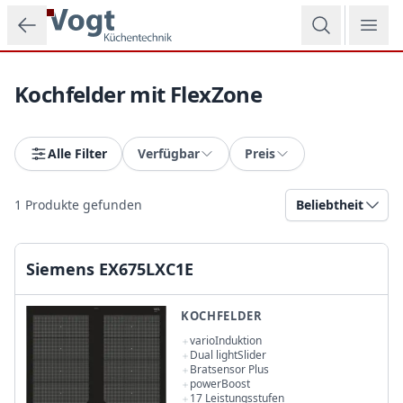
Zum Hauptinhalt springen
Kochfelder mit FlexZone
Alle Filter
Verfügbar
Preis
1
Produkte gefunden
Beliebtheit
Siemens EX675LXC1E
KOCHFELDER
varioInduktion
Dual lightSlider
Bratsensor Plus
powerBoost
17 Leistungsstufen