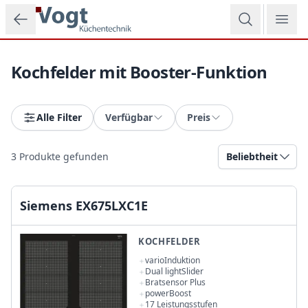
Zum Hauptinhalt springen
Kochfelder mit Booster-Funktion
Alle Filter
Verfügbar
Preis
3
Produkte gefunden
Beliebtheit
Siemens EX675LXC1E
KOCHFELDER
varioInduktion
Dual lightSlider
Bratsensor Plus
powerBoost
17 Leistungsstufen