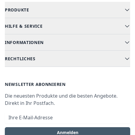
PRODUKTE
HILFE & SERVICE
Alle Kategorien
Geschirrspüler
INFORMATIONEN
Hilfe & FAQ
Kochen & Backen
Versand & Lieferung
RECHTLICHES
Kühlen & Gefrieren
Über uns
Kundendienste
Waschen & Trocknen
Ratgeber
Bezahlmöglichkeiten
AGB
Newsletter
NEWSLETTER ABONNIEREN
Datenschutz
Die neuesten Produkte und die besten Angebote.
Widerrufsrecht
Direkt in Ihr Postfach.
Vertrag widerrufen
E-Mail-Adresse
Impressum
Anmelden