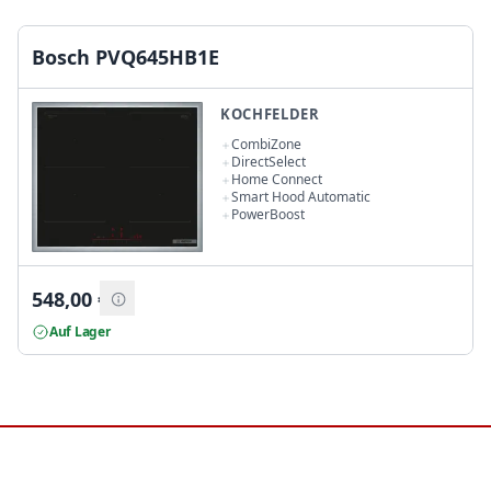
Bosch PVQ645HB1E
KOCHFELDER
CombiZone
DirectSelect
Home Connect
Smart Hood Automatic
PowerBoost
548,00
€
Auf Lager
Footer