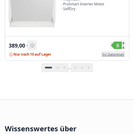
ProSmart Inverter Motor
SelfDry
389,00
€
Nur noch 10 auf Lager
EU-Datenblatt
…
Wissenswertes über