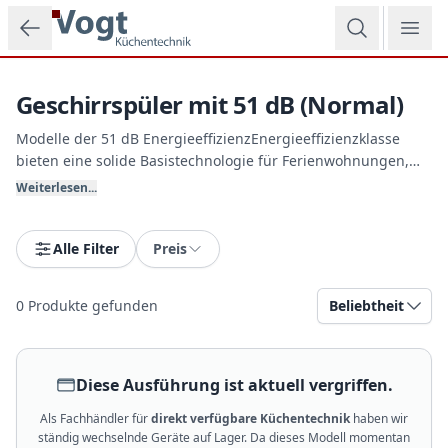
Zum Hauptinhalt springen
Geschirrspüler mit 51 dB (Normal)
Modelle der 51 dB EnergieeffizienzEnergieeffizienzklasse
bieten eine solide Basistechnologie für Ferienwohnungen,
Hobbyräume oder Büro-Teeküchen, bei denen die
Weiterlesen...
Anschaffungskosten im Vordergrund stehen. Sie bieten
unkomplizierte Spülprogramme für sauberes und trockenes
Geschirr im Handumdrehen bei Vogt Küchentechnik.
Alle Filter
Preis
0
Produkte gefunden
Beliebtheit
Diese Ausführung ist aktuell vergriffen.
Als Fachhändler für
direkt verfügbare Küchentechnik
haben wir
ständig wechselnde Geräte auf Lager. Da dieses Modell momentan