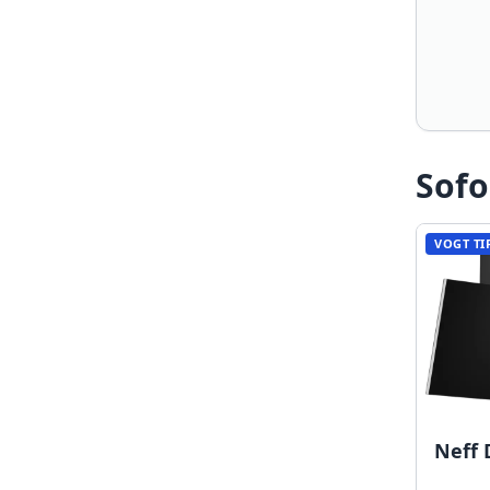
Sofo
VOGT TI
Neff 