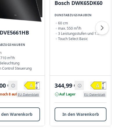
Bosch DWK65DK60
max
3 L
Int
LED
DUNSTABZUGSHAUBEN
60 cm
max. 550 m³/h
 DVE5661HB
3 Leistungsstufen und 1
Intensivstufe
Touch Select Basic
ABZUGSHAUBEN
m
 710 m³/h
Beleuchtung
h Control Steuerung
00
€
344,99
€
324
noch 8 auf Lager
Auf Lager
Nu
EU-Datenblatt
EU-Datenblatt
n den Warenkorb
In den Warenkorb