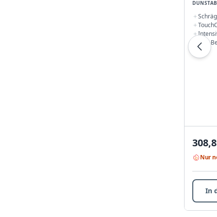
DUNSTA
Schräg
TouchC
Intensi
Rücksc
LED-Be
308,8
Nur n
In 