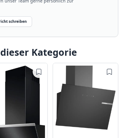
nen unser Team gerne persönlich zur
icht schreiben
 dieser Kategorie
Nef
DUNS
60