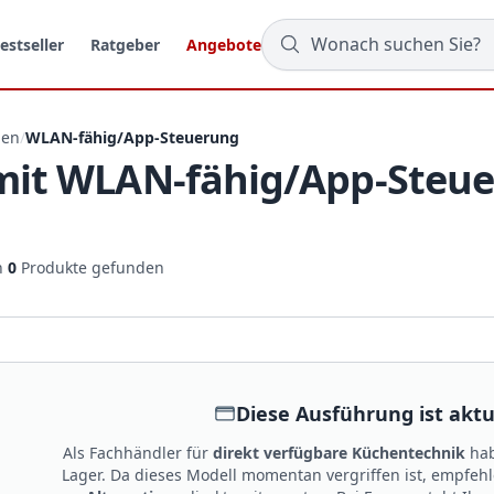
estseller
Ratgeber
Angebote
ben
/
WLAN-fähig/App-Steuerung
it WLAN-fähig/App-Steu
n
0
Produkte gefunden
Diese Ausführung ist aktue
Als Fachhändler für
direkt verfügbare Küchentechnik
hab
Lager. Da dieses Modell momentan vergriffen ist, empfeh