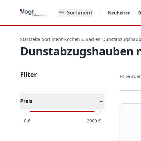
Zum Hauptinhalt springen
Sortiment
Neuheiten
B
Startseite
/
Sortiment
/
Kochen & Backen
/
Dunstabzugshau
Dunstabzugshauben m
Filter
Es wurde
Preis
0
€
2000
€