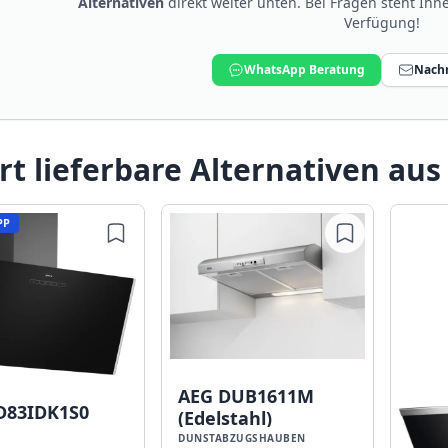
Alternativen
direkt weiter unten. Bei Fragen steht Ih
Verfügung!
WhatsApp Beratung
Nachr
rt lieferbare Alternativen aus
PP
AEG DUB1611M
D83IDK1S0
(Edelstahl)
DUNSTABZUGSHAUBEN