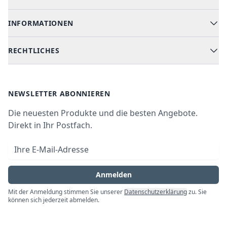
Geschirrspüler
INFORMATIONEN
Hilfe & FAQ
Kochen & Backen
Versand & Lieferung
RECHTLICHES
Kühlen & Gefrieren
Über uns
Kundendienste
Waschen & Trocknen
Ratgeber
Bezahlmöglichkeiten
AGB
Newsletter
NEWSLETTER ABONNIEREN
Datenschutz
Die neuesten Produkte und die besten Angebote.
Widerrufsrecht
Direkt in Ihr Postfach.
Vertrag widerrufen
E-Mail-Adresse
Impressum
Anmelden
Mit der Anmeldung stimmen Sie unserer
Datenschutzerklärung
zu. Sie
können sich jederzeit abmelden.