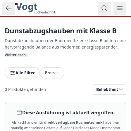
Zum Hauptinhalt springen
Dunstabzugshauben mit Klasse B
Dunstabzugshauben der Energieeffizienzklasse B bieten eine
hervorragende Balance aus moderner, energiesparender
Motorentechnik und einem attraktiven Anschaffungspreis.
Weiterlesen...
Sie eignen sich ideal für preisbewusste Küchenkäufer, die
nicht auf hohe Saugleistung und sparsame LED-Beleuchtung
verzichten wollen. Vogt Küchentechnik führt eine breite
Alle Filter
Preis
Auswahl.
0
Produkte gefunden
Beliebtheit
Diese Ausführung ist aktuell vergriffen.
Als Fachhändler für
direkt verfügbare Küchentechnik
haben wir
ständig wechselnde Geräte auf Lager. Da dieses Modell momentan