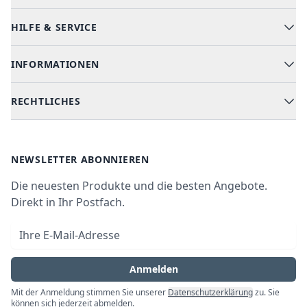
HILFE & SERVICE
Alle Kategorien
Geschirrspüler
INFORMATIONEN
Hilfe & FAQ
Kochen & Backen
Versand & Lieferung
RECHTLICHES
Kühlen & Gefrieren
Über uns
Kundendienste
Waschen & Trocknen
Ratgeber
Bezahlmöglichkeiten
AGB
Newsletter
NEWSLETTER ABONNIEREN
Datenschutz
Die neuesten Produkte und die besten Angebote.
Widerrufsrecht
Direkt in Ihr Postfach.
Vertrag widerrufen
E-Mail-Adresse
Impressum
Anmelden
Mit der Anmeldung stimmen Sie unserer
Datenschutzerklärung
zu. Sie
können sich jederzeit abmelden.