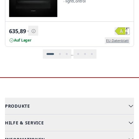
lightControl
635,89
€
Auf Lager
EU-Datenblatt
…
Footer
PRODUKTE
HILFE & SERVICE
Alle Kategorien
Geschirrspüler