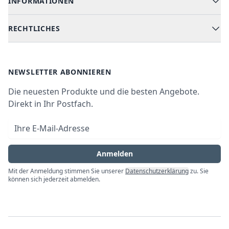
INFORMATIONEN
Hilfe & FAQ
Kochen & Backen
Versand & Lieferung
RECHTLICHES
Kühlen & Gefrieren
Über uns
Kundendienste
Waschen & Trocknen
Ratgeber
Bezahlmöglichkeiten
AGB
Newsletter
NEWSLETTER ABONNIEREN
Datenschutz
Die neuesten Produkte und die besten Angebote.
Widerrufsrecht
Direkt in Ihr Postfach.
Vertrag widerrufen
E-Mail-Adresse
Impressum
Anmelden
Mit der Anmeldung stimmen Sie unserer
Datenschutzerklärung
zu. Sie
können sich jederzeit abmelden.