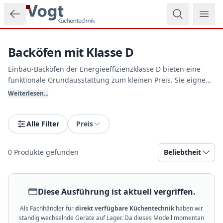
Zum Hauptinhalt springen
Backöfen mit Klasse D
Einbau-Backöfen der Energieeffizienzklasse D bieten eine
funktionale Grundausstattung zum kleinen Preis. Sie eignen
sich hervorragend für Teeküchen, Vereinsheime oder
Weiterlesen...
Mietwohnungen, in denen eine unkomplizierte Handhabung
und ein extrem faires Preis-Leistungs-Verhältnis im
Vordergrund stehen. Entdecken Sie unsere Angebote bei
Alle Filter
Preis
Vogt Küchentechnik.
0
Produkte gefunden
Beliebtheit
Diese Ausführung ist aktuell vergriffen.
Als Fachhändler für
direkt verfügbare Küchentechnik
haben wir
ständig wechselnde Geräte auf Lager. Da dieses Modell momentan