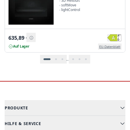
3D Heißluft
softMove
lightControl
635,89
€
Auf Lager
EU-Datenblatt
…
Footer
PRODUKTE
HILFE & SERVICE
Alle Kategorien