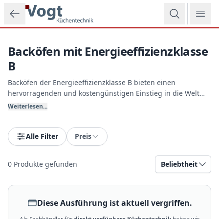
Zum Hauptinhalt springen
Backöfen mit Energieeffizienzklasse
B
Backöfen der Energieeffizienzklasse B bieten einen
hervorragenden und kostengünstigen Einstieg in die Welt
der modernen Küchengeräte. Sie eignen sich ideal für
Weiterlesen...
Gelegenheitsköche, Ferienwohnungen oder als zuverlässiges
Zweitgerät. Bei Vogt Küchentechnik erhalten Sie eine ehrliche
Beratung zu Anschaffungskosten und Energieverbrauch
Alle Filter
Preis
dieser soliden Allrounder.
0
Produkte gefunden
Beliebtheit
Diese Ausführung ist aktuell vergriffen.