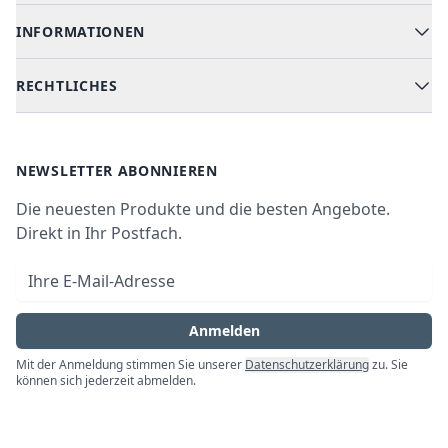
Geschirrspüler
INFORMATIONEN
Hilfe & FAQ
Kochen & Backen
Versand & Lieferung
RECHTLICHES
Kühlen & Gefrieren
Über uns
Kundendienste
Waschen & Trocknen
Ratgeber
Bezahlmöglichkeiten
AGB
Newsletter
NEWSLETTER ABONNIEREN
Datenschutz
Die neuesten Produkte und die besten Angebote.
Widerrufsrecht
Direkt in Ihr Postfach.
Vertrag widerrufen
E-Mail-Adresse
Impressum
Anmelden
Mit der Anmeldung stimmen Sie unserer
Datenschutzerklärung
zu. Sie
können sich jederzeit abmelden.