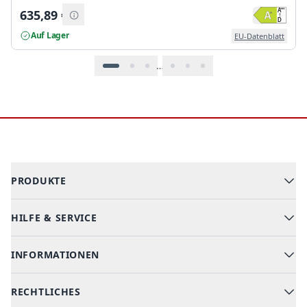
635,89
€
Auf Lager
EU-Datenblatt
…
Footer
PRODUKTE
HILFE & SERVICE
Alle Kategorien
Geschirrspüler
INFORMATIONEN
Hilfe & FAQ
Kochen & Backen
Versand & Lieferung
RECHTLICHES
Kühlen & Gefrieren
Über uns
Kundendienste