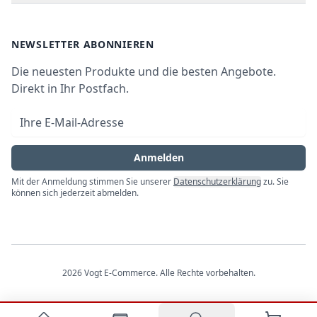
Waschen & Trocknen
Ratgeber
Bezahlmöglichkeiten
AGB
Newsletter
NEWSLETTER ABONNIEREN
Datenschutz
Die neuesten Produkte und die besten Angebote.
Widerrufsrecht
Direkt in Ihr Postfach.
Vertrag widerrufen
E-Mail-Adresse
Impressum
Anmelden
Mit der Anmeldung stimmen Sie unserer
Datenschutzerklärung
zu. Sie
können sich jederzeit abmelden.
2026
Vogt E-Commerce
. Alle Rechte vorbehalten.