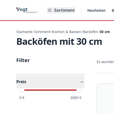
Zum Hauptinhalt springen
Sortiment
Neuheiten
B
Startseite
/
Sortiment
/
Kochen & Backen
/
Backöfen
/
30 cm
Backöfen mit 30 cm
Filter
Es wurde
Preis
0
€
2000
€