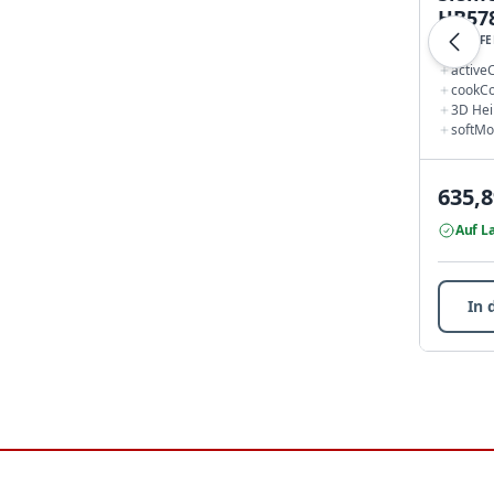
HB57
BACKÖFE
active
cookCo
3D Hei
softMo
635,8
Auf L
In 
Footer