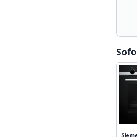
Sofo
Siem