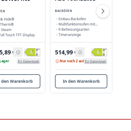
BACKÖFEN
BACK
FEN
Einbau-Backofen
Ein
e & Hide®
Multifunktionsofen mit
Mul
oTherm®
Ringheizkörper
Pyr
9 Beheizungsarten
ste
o Steam
Timeranzeige
Sof
Full Touch TFT-Display
5,89
€
514,99
€
685
Lager
Nur noch 2 auf Lager
Nu
EU-Datenblatt
EU-Datenblatt
n den Warenkorb
In den Warenkorb