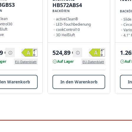
8GBS3
HB572ABS4
N
BACKÖFEN
BACKÖ
Clean
activeClean®
Slid
ntrol30
LED-Touchbedienung
Circ
ßluft
cookControl10
Vari
ve
3D Heißluft
4.1" 
9
€
524,89
€
1.26
ager
Auf Lager
Auf 
EU-Datenblatt
EU-Datenblatt
den Warenkorb
In den Warenkorb
I