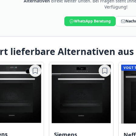
Alternativen
direkt weiter unten. Bei Fragen steht Ih
Verfügung!
WhatsApp Beratung
Nachr
rt lieferbare Alternativen aus
VOGT 
ens
Siemens
Nef