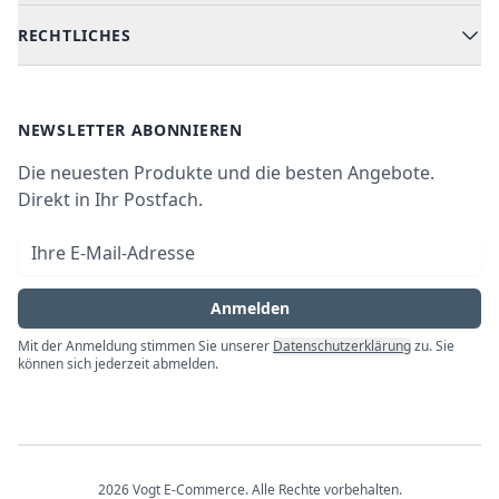
Versand & Lieferung
RECHTLICHES
Kühlen & Gefrieren
Über uns
Kundendienste
Waschen & Trocknen
Ratgeber
Bezahlmöglichkeiten
AGB
Newsletter
NEWSLETTER ABONNIEREN
Datenschutz
Die neuesten Produkte und die besten Angebote.
Widerrufsrecht
Direkt in Ihr Postfach.
Vertrag widerrufen
E-Mail-Adresse
Impressum
Anmelden
Mit der Anmeldung stimmen Sie unserer
Datenschutzerklärung
zu. Sie
können sich jederzeit abmelden.
2026
Vogt E-Commerce
. Alle Rechte vorbehalten.