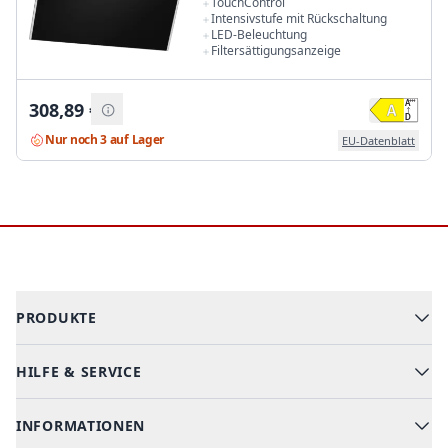
TouchControl
Intensivstufe mit Rückschaltung
LED-Beleuchtung
Filtersättigungsanzeige
308,89
€
Nur noch 3 auf Lager
EU-Datenblatt
Footer
PRODUKTE
HILFE & SERVICE
Alle Kategorien
Geschirrspüler
INFORMATIONEN
Hilfe & FAQ
Kochen & Backen