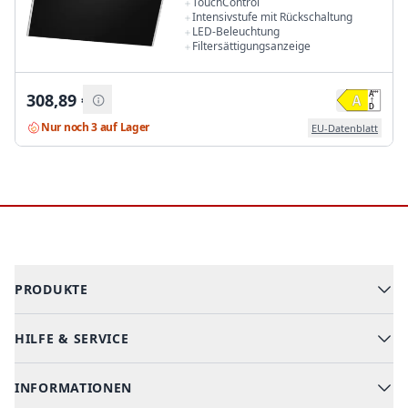
TouchControl
Intensivstufe mit Rückschaltung
LED-Beleuchtung
Filtersättigungsanzeige
308,89
€
Nur noch 3 auf Lager
EU-Datenblatt
Footer
PRODUKTE
HILFE & SERVICE
Alle Kategorien
Geschirrspüler
INFORMATIONEN
Hilfe & FAQ
Kochen & Backen