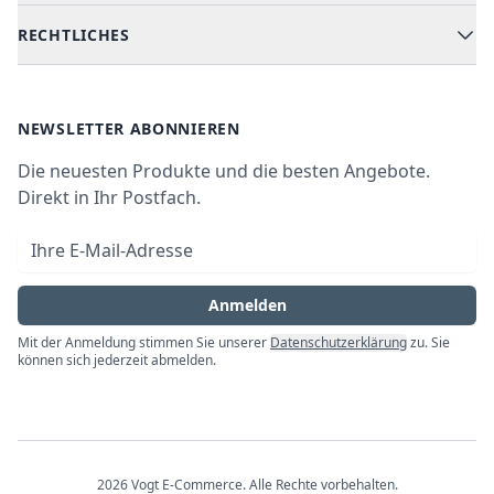
Versand & Lieferung
RECHTLICHES
Kühlen & Gefrieren
Über uns
Kundendienste
Waschen & Trocknen
Ratgeber
Bezahlmöglichkeiten
AGB
Newsletter
NEWSLETTER ABONNIEREN
Datenschutz
Die neuesten Produkte und die besten Angebote.
Widerrufsrecht
Direkt in Ihr Postfach.
Vertrag widerrufen
E-Mail-Adresse
Impressum
Anmelden
Mit der Anmeldung stimmen Sie unserer
Datenschutzerklärung
zu. Sie
können sich jederzeit abmelden.
2026
Vogt E-Commerce
. Alle Rechte vorbehalten.